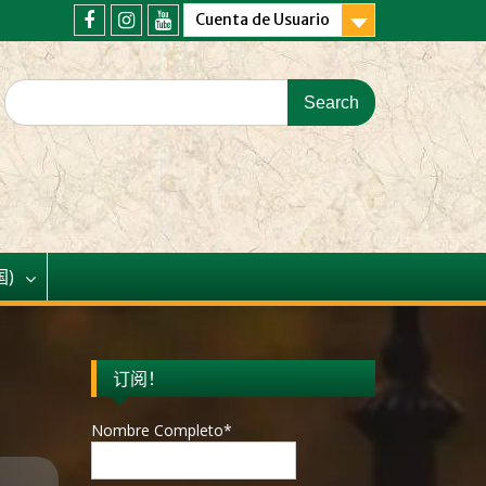
Cuenta de Usuario
国)
订阅！
Nombre Completo*