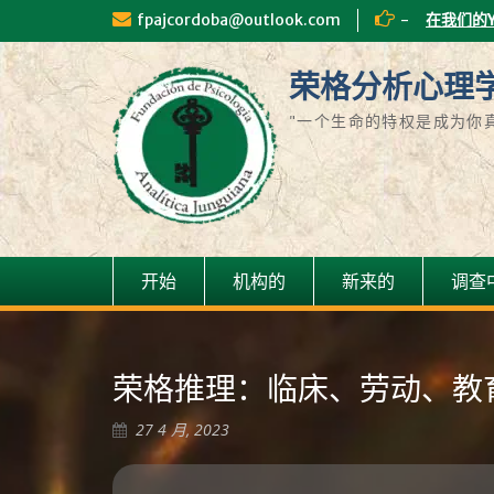
fpajcordoba@outlook.com
-
在我们的
荣格分析心理
"一个生命的特权是成为你真正是
开始
机构的
新来的
调查
荣格推理：临床、劳动、教
27 4 月, 2023