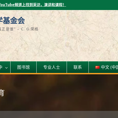
YouTube频道上找到采访，演讲和课程！
学基金会
谁" – C. G.荣格
中
图书馆
专业人士
联系
中文 (中
育